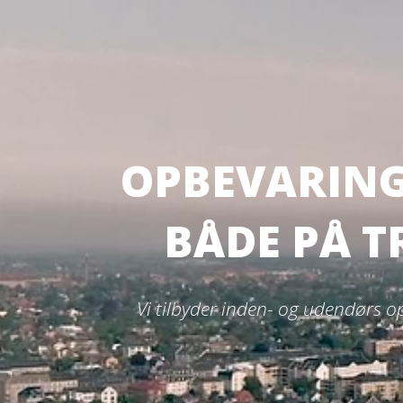
OPBEVARING
BÅDE PÅ T
Vi tilbyder inden- og udendørs 