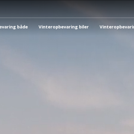
evaring både
Vinteropbevaring biler
Vinteropbevari