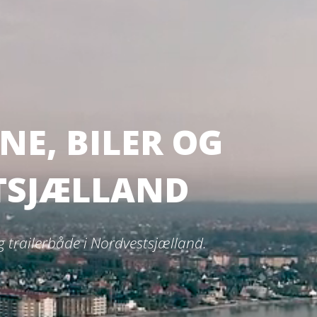
E, BILER OG
STSJÆLLAND
 trailerbåde i Nordvestsjælland.