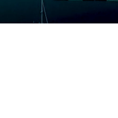
Vi har pladsen
Vi tilbyder indendørs og udendørs opbevaring af