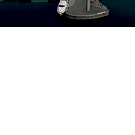
 alt på hjul. Hallen og pladsen ligger på et indhegnet område so