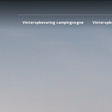
Vinteropbevaring campingvogne
Vinteropb