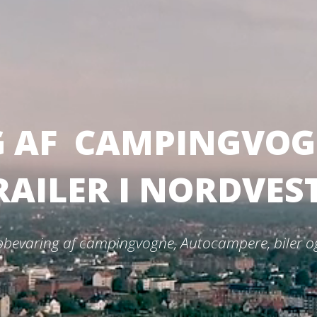
 AF CAMPINGVOGN
RAILER I NORDVE
opbevaring af campingvogne, Autocampere, biler og